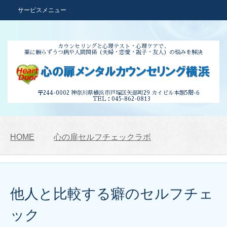
サービスメニュー
カウンセリングと心理テスト・心理ケアで、
薬に頼らずうつ病や人間関係
（夫婦・恋愛・親子・友人）の悩みを解決
〒244-0002 神奈川県横浜市
戸塚区矢部町29 カイビル本館5階-6
TEL：045-862-0813
HOME
心の扉セルフチェックラボ
他人と比較する癖のセルフチェ
ック