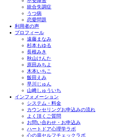
不安障害
統合失調症
うつ病
恋愛問題
利用者の声
プロフィール
遠藤まなみ
杉本もゆる
長根みき
秋山けんた
原田みちよ
木本いちこ
飯田えみ
早川じゅん
山﨑しゅういち
インフォメーション
システム・料金
カウンセリングお申込みの流れ
よく頂くご質問
お問い合わせ・お申込み
ハートドア心理学ラボ
心の扉セルフチェックラボ