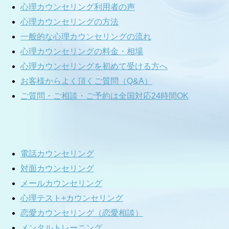
心理カウンセリング利用者の声
心理カウンセリングの方法
一般的な心理カウンセリングの流れ
心理カウンセリングの料金・相場
心理カウンセリングを初めて受ける方へ
お客様からよく頂くご質問（Q&A）
ご質問・ご相談・ご予約は全国対応24時間OK
電話カウンセリング
対面カウンセリング
メールカウンセリング
心理テスト+カウンセリング
恋愛カウンセリング（恋愛相談）
メンタルトレーニング