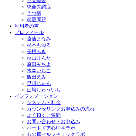
不安障害
統合失調症
うつ病
恋愛問題
利用者の声
プロフィール
遠藤まなみ
杉本もゆる
長根みき
秋山けんた
原田みちよ
木本いちこ
飯田えみ
早川じゅん
山﨑しゅういち
インフォメーション
システム・料金
カウンセリングお申込みの流れ
よく頂くご質問
お問い合わせ・お申込み
ハートドア心理学ラボ
心の扉セルフチェックラボ